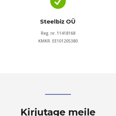

Steelbiz OÜ
Reg. nr. 11418168
KMKR. EE101205380
Kirjutage meile